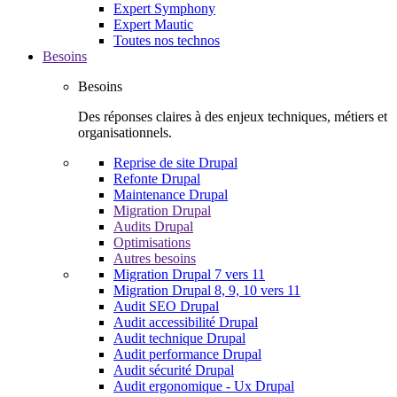
Expert Symphony
Expert Mautic
Toutes nos technos
Besoins
Besoins
Des réponses claires à des enjeux techniques, métiers et
organisationnels.
Reprise de site Drupal
Refonte Drupal
Maintenance Drupal
Migration Drupal
Audits Drupal
Optimisations
Autres besoins
Migration Drupal 7 vers 11
Migration Drupal 8, 9, 10 vers 11
Audit SEO Drupal
Audit accessibilité Drupal
Audit technique Drupal
Audit performance Drupal
Audit sécurité Drupal
Audit ergonomique - Ux Drupal