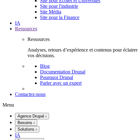
Site pour Écoles et Universités
Site pour l'industrie
Site Média
Site pour la Finance
IA
Ressources
Ressources
Analyses, retours d’expérience et contenus pour éclairer
vos décisions.
Blog
Documentation Drupal
Pourquoi Drupal
Parler avec un expert
Contactez-nous
Menu
Agence Drupal
›
Besoins
›
Solutions
›
IA