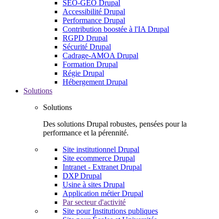
SEO-GEO Drupal
Accessibilité Drupal
Performance Drupal
Contribution boostée à l'IA Drupal
RGPD Drupal
Sécurité Drupal
Cadrage-AMOA Drupal
Formation Drupal
Régie Drupal
Hébergement Drupal
Solutions
Solutions
Des solutions Drupal robustes, pensées pour la
performance et la pérennité.
Site institutionnel Drupal
Site ecommerce Drupal
Intranet - Extranet Drupal
DXP Drupal
Usine à sites Drupal
Application métier Drupal
Par secteur d'activité
Site pour Institutions publiques