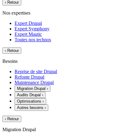
‹
Retour
Nos expertises
Expert Drupal
Expert Symphony
Expert Mautic
Toutes nos technos
‹
Retour
Besoins
Reprise de site Drupal
Refonte Drupal
Maintenance Drupal
Migration Drupal
›
Audits Drupal
›
Optimisations
›
Autres besoins
›
‹
Retour
Migration Drupal