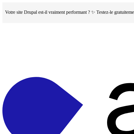
Skip
to
Votre site Drupal est-il vraiment performant ? ✨ Testez-le gratuite
main
content