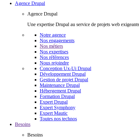
Agence Drupal
Agence Drupal
Une expertise Drupal au service de projets web exigeants
Notre agence
Nos engagements
Nos métiers
Nos expertises
Nos références
Nous rejoindre
Conception Ux-Ui Drupal
Développement Drupal
Gestion de projet Drupal
Maintenance Drupal
Hébergement Drupal
Formation Drupal
Expert Drupal
Expert Symphony
Expert Mautic
Toutes nos technos
Besoins
Besoins