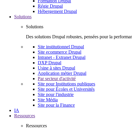
Formation Drupal
Régie Drupal
Hébergement Drupal
Solutions
Solutions
Des solutions Drupal robustes, pensées pour la performanc
Site institutionnel Drupal
Site ecommerce Drupal
Intranet - Extranet Drupal
DXP Drupal
Usine à sites Drupal
Application métier Drupal
Par secteur d'activité
Site pour Institutions publiques
Site pour Écoles et Universités
Site pour l'industrie
Site Média
Site pour la Finance
IA
Ressources
Ressources