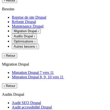
‹
Retour
Besoins
Reprise de site Drupal
Refonte Drupal
Maintenance Drupal
Migration Drupal
›
Audits Drupal
›
Optimisations
›
Autres besoins
›
‹
Retour
Migration Drupal
Migration Drupal 7 vers 11
Migration Drupal 8, 9, 10 vers 11
‹
Retour
Audits Drupal
Audit SEO Drupal
Audit accessibilité Drupal