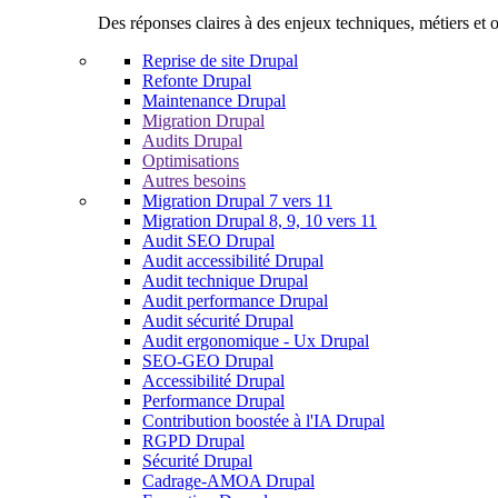
Des réponses claires à des enjeux techniques, métiers et o
Reprise de site Drupal
Refonte Drupal
Maintenance Drupal
Migration Drupal
Audits Drupal
Optimisations
Autres besoins
Migration Drupal 7 vers 11
Migration Drupal 8, 9, 10 vers 11
Audit SEO Drupal
Audit accessibilité Drupal
Audit technique Drupal
Audit performance Drupal
Audit sécurité Drupal
Audit ergonomique - Ux Drupal
SEO-GEO Drupal
Accessibilité Drupal
Performance Drupal
Contribution boostée à l'IA Drupal
RGPD Drupal
Sécurité Drupal
Cadrage-AMOA Drupal