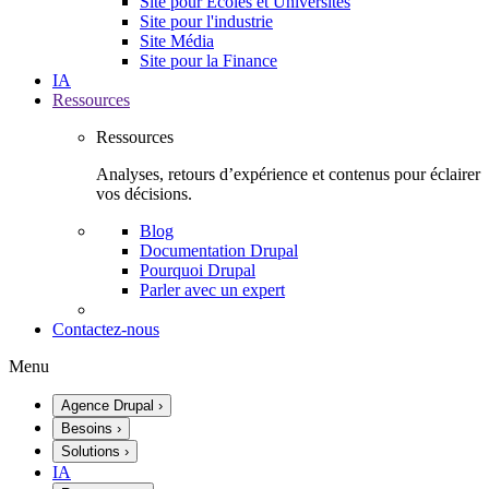
Site pour Écoles et Universités
Site pour l'industrie
Site Média
Site pour la Finance
IA
Ressources
Ressources
Analyses, retours d’expérience et contenus pour éclairer
vos décisions.
Blog
Documentation Drupal
Pourquoi Drupal
Parler avec un expert
Contactez-nous
Menu
Agence Drupal
›
Besoins
›
Solutions
›
IA