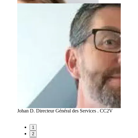
A
Johan D.
Directeur Général des Services . CC2V
Maud R
1
2