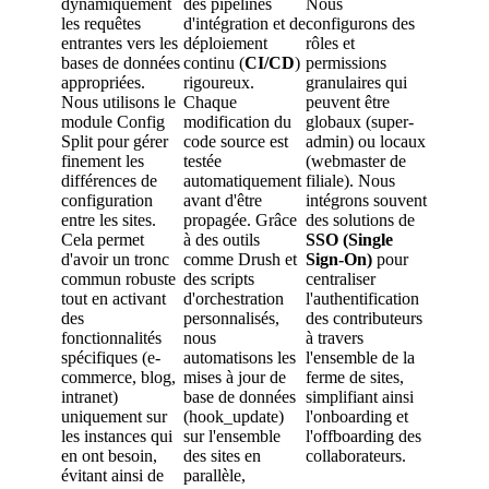
dynamiquement
des pipelines
Nous
les requêtes
d'intégration et de
configurons des
entrantes vers les
déploiement
rôles et
bases de données
continu (
CI/CD
)
permissions
appropriées.
rigoureux.
granulaires qui
Nous utilisons le
Chaque
peuvent être
module Config
modification du
globaux (super-
Split pour gérer
code source est
admin) ou locaux
finement les
testée
(webmaster de
différences de
automatiquement
filiale). Nous
configuration
avant d'être
intégrons souvent
entre les sites.
propagée. Grâce
des solutions de
Cela permet
à des outils
SSO (Single
d'avoir un tronc
comme Drush et
Sign-On)
pour
commun robuste
des scripts
centraliser
tout en activant
d'orchestration
l'authentification
des
personnalisés,
des contributeurs
fonctionnalités
nous
à travers
spécifiques (e-
automatisons les
l'ensemble de la
commerce, blog,
mises à jour de
ferme de sites,
intranet)
base de données
simplifiant ainsi
uniquement sur
(hook_update)
l'onboarding et
les instances qui
sur l'ensemble
l'offboarding des
en ont besoin,
des sites en
collaborateurs.
évitant ainsi de
parallèle,