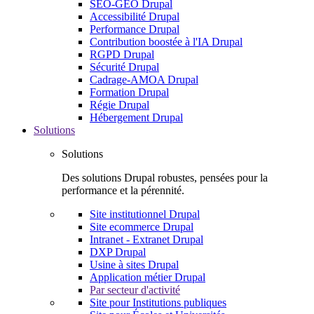
SEO-GEO Drupal
Accessibilité Drupal
Performance Drupal
Contribution boostée à l'IA Drupal
RGPD Drupal
Sécurité Drupal
Cadrage-AMOA Drupal
Formation Drupal
Régie Drupal
Hébergement Drupal
Solutions
Solutions
Des solutions Drupal robustes, pensées pour la
performance et la pérennité.
Site institutionnel Drupal
Site ecommerce Drupal
Intranet - Extranet Drupal
DXP Drupal
Usine à sites Drupal
Application métier Drupal
Par secteur d'activité
Site pour Institutions publiques