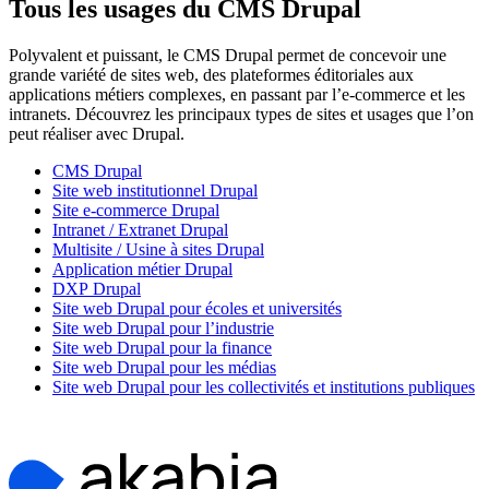
Tous les usages du CMS Drupal
Polyvalent et puissant, le CMS Drupal permet de concevoir une
grande variété de sites web, des plateformes éditoriales aux
applications métiers complexes, en passant par l’e-commerce et les
intranets. Découvrez les principaux types de sites et usages que l’on
peut réaliser avec Drupal.
CMS Drupal
Site web institutionnel Drupal
Site e-commerce Drupal
Intranet / Extranet Drupal
Multisite / Usine à sites Drupal
Application métier Drupal
DXP Drupal
Site web Drupal pour écoles et universités
Site web Drupal pour l’industrie
Site web Drupal pour la finance
Site web Drupal pour les médias
Site web Drupal pour les collectivités et institutions publiques