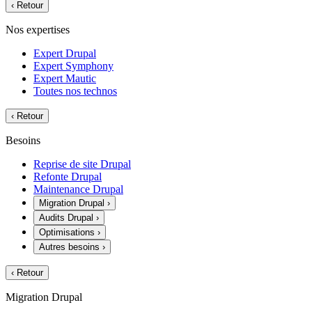
‹
Retour
Nos expertises
Expert Drupal
Expert Symphony
Expert Mautic
Toutes nos technos
‹
Retour
Besoins
Reprise de site Drupal
Refonte Drupal
Maintenance Drupal
Migration Drupal
›
Audits Drupal
›
Optimisations
›
Autres besoins
›
‹
Retour
Migration Drupal