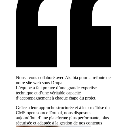
r écoute,
Nous avons collaboré avec Akabia pour la refonte de
Nous tra
 leur
notre site web sous Drupal.
l’agence
L’équipe a fait preuve d’une grande expertise
expertise
technique et d’une véritable capacité
sur des p
d’accompagnement à chaque étape du projet.
Leur acc
 site web
développ
Grâce à leur approche structurée et à leur maîtrise du
des perf
CMS open source Drupal, nous disposons
née avec
aujourd’hui d’une plateforme plus performante, plus
L’équipe 
tale.
sécurisée et adaptée à la gestion de nos contenus
proposit