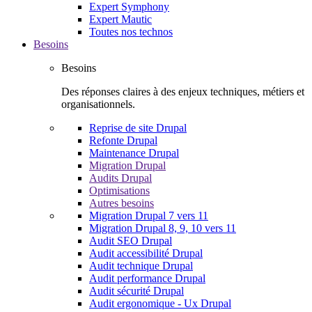
Expert Symphony
Expert Mautic
Toutes nos technos
Besoins
Besoins
Des réponses claires à des enjeux techniques, métiers et
organisationnels.
Reprise de site Drupal
Refonte Drupal
Maintenance Drupal
Migration Drupal
Audits Drupal
Optimisations
Autres besoins
Migration Drupal 7 vers 11
Migration Drupal 8, 9, 10 vers 11
Audit SEO Drupal
Audit accessibilité Drupal
Audit technique Drupal
Audit performance Drupal
Audit sécurité Drupal
Audit ergonomique - Ux Drupal