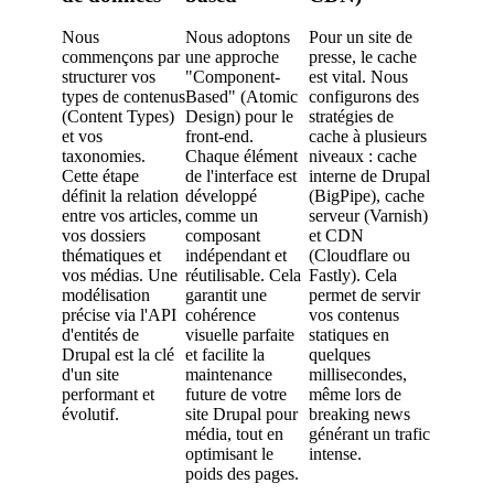
Nous
configur
Nous
Nous adoptons
Pour un site de
module
commençons par
une approche
presse, le cache
Workflo
structurer vos
"Component-
est vital. Nous
Content
types de contenus
Based" (Atomic
configurons des
Moderat
(Content Types)
Design) pour le
stratégies de
reprodui
et vos
front-end.
cache à plusieurs
fidèleme
taxonomies.
Chaque élément
niveaux : cache
processu
Cette étape
de l'interface est
interne de Drupal
rédaction
définit la relation
développé
(BigPipe), cache
De la ré
entre vos articles,
comme un
serveur (Varnish)
au "bon à
vos dossiers
composant
et CDN
par le ré
thématiques et
indépendant et
(Cloudflare ou
en chef,
vos médias. Une
réutilisable. Cela
Fastly). Cela
étape est
modélisation
garantit une
permet de servir
sécurisé
précise via l'API
cohérence
vos contenus
permissi
d'entités de
visuelle parfaite
statiques en
granulair
Drupal est la clé
et facilite la
quelques
assurant
d'un site
maintenance
millisecondes,
contenu 
performant et
future de votre
même lors de
publié s
évolutif.
site Drupal pour
breaking news
validatio
média, tout en
générant un trafic
optimisant le
intense.
poids des pages.