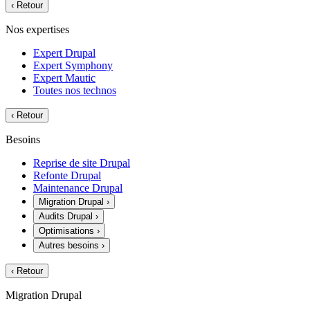
‹
Retour
Nos expertises
Expert Drupal
Expert Symphony
Expert Mautic
Toutes nos technos
‹
Retour
Besoins
Reprise de site Drupal
Refonte Drupal
Maintenance Drupal
Migration Drupal
›
Audits Drupal
›
Optimisations
›
Autres besoins
›
‹
Retour
Migration Drupal