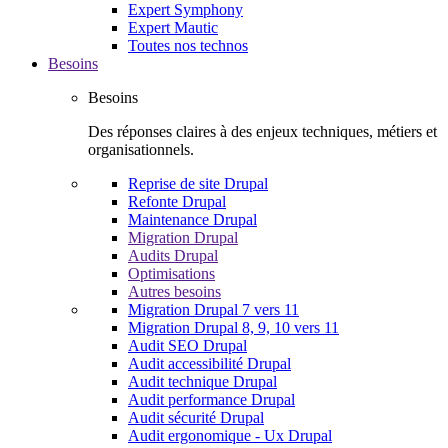
Expert Symphony
Expert Mautic
Toutes nos technos
Besoins
Besoins
Des réponses claires à des enjeux techniques, métiers et
organisationnels.
Reprise de site Drupal
Refonte Drupal
Maintenance Drupal
Migration Drupal
Audits Drupal
Optimisations
Autres besoins
Migration Drupal 7 vers 11
Migration Drupal 8, 9, 10 vers 11
Audit SEO Drupal
Audit accessibilité Drupal
Audit technique Drupal
Audit performance Drupal
Audit sécurité Drupal
Audit ergonomique - Ux Drupal