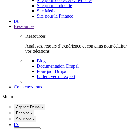
Site pour Écoles et Universités
Site pour l'industrie
Site Média
Site pour la Finance
IA
Ressources
Ressources
Analyses, retours d’expérience et contenus pour éclairer
vos décisions.
Blog
Documentation Drupal
Pourquoi Drupal
Parler avec un expert
Contactez-nous
Menu
Agence Drupal
›
Besoins
›
Solutions
›
IA