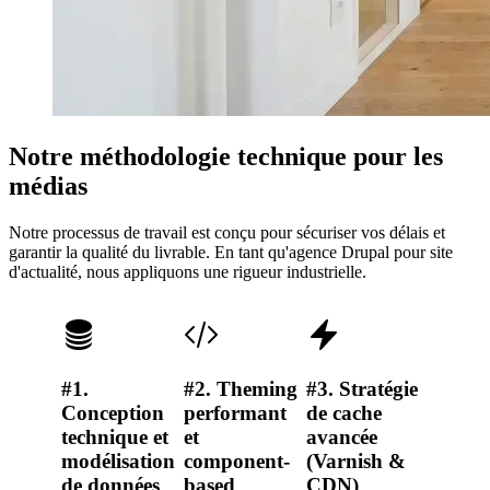
Notre méthodologie technique pour les
médias
Notre processus de travail est conçu pour sécuriser vos délais et
garantir la qualité du livrable. En tant qu'agence Drupal pour site
d'actualité, nous appliquons une rigueur industrielle.
#1.
#2. Theming
#3. Stratégie
#4.
Conception
performant
de cache
Workf
technique et
et
avancée
de val
modélisation
component-
(Varnish &
éditori
de données
based
CDN)