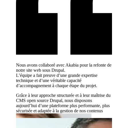
r écoute,
Nous avons collaboré avec Akabia pour la refonte de
Nous tra
 leur
notre site web sous Drupal.
l’agence
L’équipe a fait preuve d’une grande expertise
expertise
technique et d’une véritable capacité
sur des p
d’accompagnement à chaque étape du projet.
Leur acc
 site web
développ
Grâce à leur approche structurée et à leur maîtrise du
des perf
CMS open source Drupal, nous disposons
née avec
aujourd’hui d’une plateforme plus performante, plus
L’équipe 
tale.
sécurisée et adaptée à la gestion de nos contenus
proposit