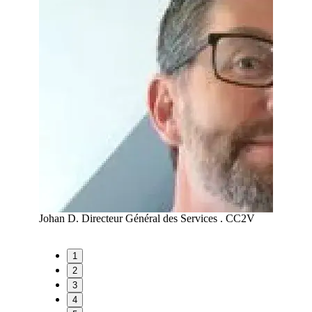
A
Johan D.
Directeur Général des Services . CC2V
Maud R
1
2
3
4