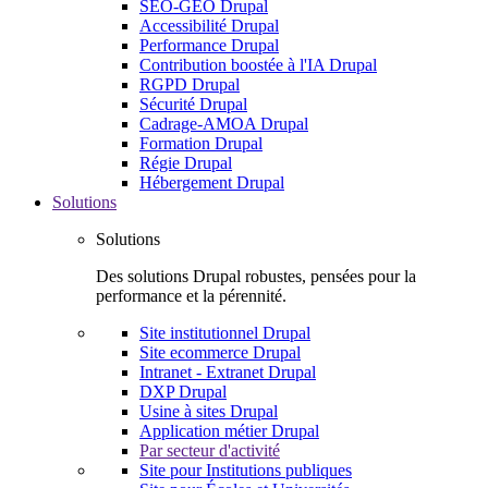
SEO-GEO Drupal
Accessibilité Drupal
Performance Drupal
Contribution boostée à l'IA Drupal
RGPD Drupal
Sécurité Drupal
Cadrage-AMOA Drupal
Formation Drupal
Régie Drupal
Hébergement Drupal
Solutions
Solutions
Des solutions Drupal robustes, pensées pour la
performance et la pérennité.
Site institutionnel Drupal
Site ecommerce Drupal
Intranet - Extranet Drupal
DXP Drupal
Usine à sites Drupal
Application métier Drupal
Par secteur d'activité
Site pour Institutions publiques