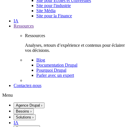
Site pour Écoles et Universités
Site pour l'industrie
Site Média
Site pour la Finance
IA
Ressources
Ressources
Analyses, retours d’expérience et contenus pour éclairer
vos décisions.
Blog
Documentation Drupal
Pourquoi Drupal
Parler avec un expert
Contactez-nous
Menu
Agence Drupal
›
Besoins
›
Solutions
›
IA