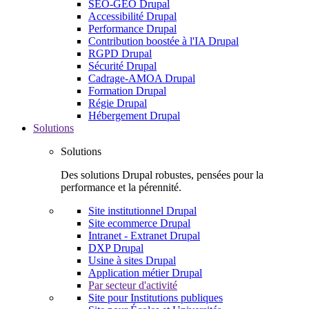
SEO-GEO Drupal
Accessibilité Drupal
Performance Drupal
Contribution boostée à l'IA Drupal
RGPD Drupal
Sécurité Drupal
Cadrage-AMOA Drupal
Formation Drupal
Régie Drupal
Hébergement Drupal
Solutions
Solutions
Des solutions Drupal robustes, pensées pour la
performance et la pérennité.
Site institutionnel Drupal
Site ecommerce Drupal
Intranet - Extranet Drupal
DXP Drupal
Usine à sites Drupal
Application métier Drupal
Par secteur d'activité
Site pour Institutions publiques