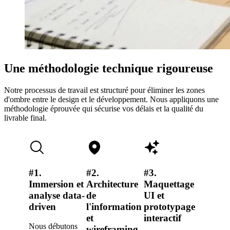
Une méthodologie technique rigoureuse
Notre processus de travail est structuré pour éliminer les zones
d'ombre entre le design et le développement. Nous appliquons une
méthodologie éprouvée qui sécurise vos délais et la qualité du
livrable final.
#1.
#2.
#3.
#4.
Immersion et
Architecture
Maquettage
Industr
analyse data-
de
UI et
via l'
driven
l'information
prototypage
Design
et
interactif
Nous débutons
Nous
wireframing