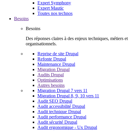
Expert Symphony
Expert Mautic
Toutes nos technos
Besoins
Besoins
Des réponses claires à des enjeux techniques, métiers et
organisationnels.
Reprise de site Drupal
Refonte Drupal
Maintenance Drupal
Migration Drupal
Audits Drupal
Optimisations
Autres besoins
Migration Drupal 7 vers 11
Migration Drupal 8, 9, 10 vers 11
Audit SEO Drupal
Audit accessibilité Drupal
Audit technique Drupal
Audit performance Drupal
Audit sécurité Drupal
Audit ergonomique - Ux Drupal