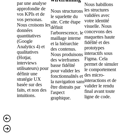
par une analyse
décompo
Nous habillons
approfondie de
interface
les structures
Nous structurons
vos KPIs et de
atomes,
validées avec
le squelette du
vos personas.
molécule
votre identité
site. Cette étape
Nous croisons les
organism
visuelle. Nous
définit
données
approch
concevons des
l'arborescence, le
quantitatives
modulair
maquettes haute
maillage interne
(Google
prépare l
fidélité et des
et la hiérarchie
Analytics 4) et
pour le
prototypes
des contenus.
qualitatives
dévelop
interactifs sous
Nous produisons
(Hotjar,
Drupal, f
Figma. Cela
des wireframes
interviews
l'usage d
permet de simuler
basse fidélité
utilisateurs) pour
modules
le comportement
pour valider les
définir une
Compon
des micro-
fonctionnalités et
stratégie UX
Libraries
interactions et de
la navigation sans
basée sur des
assurant
valider le rendu
être distraits par
faits, et non des
évolutivi
final avant toute
l'aspect
intuitions.
techniqu
ligne de code.
graphique.
maximal
thème.