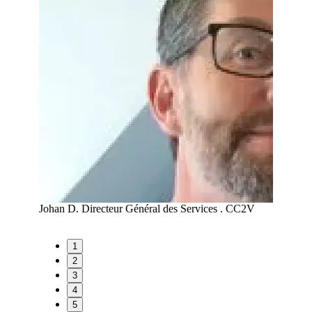
A
Johan D.
Directeur Général des Services . CC2V
Maud R
1
2
3
4
5