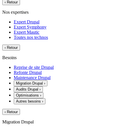
‹
Retour
Nos expertises
Expert Drupal
Expert Symphony
Expert Mautic
Toutes nos technos
‹
Retour
Besoins
Reprise de site Drupal
Refonte Drupal
Maintenance Drupal
Migration Drupal
›
Audits Drupal
›
Optimisations
›
Autres besoins
›
‹
Retour
Migration Drupal