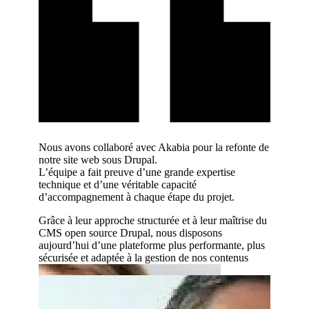
r écoute,
Nous avons collaboré avec Akabia pour la refonte de
Nous tra
 leur
notre site web sous Drupal.
l’agence
L’équipe a fait preuve d’une grande expertise
expertise
technique et d’une véritable capacité
sur des p
d’accompagnement à chaque étape du projet.
Leur acc
 site web
développ
Grâce à leur approche structurée et à leur maîtrise du
des perf
CMS open source Drupal, nous disposons
née avec
aujourd’hui d’une plateforme plus performante, plus
L’équipe 
tale.
sécurisée et adaptée à la gestion de nos contenus
proposit