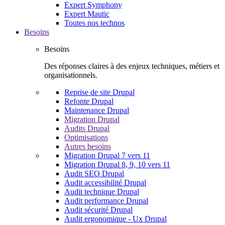
Expert Symphony
Expert Mautic
Toutes nos technos
Besoins
Besoins
Des réponses claires à des enjeux techniques, métiers et
organisationnels.
Reprise de site Drupal
Refonte Drupal
Maintenance Drupal
Migration Drupal
Audits Drupal
Optimisations
Autres besoins
Migration Drupal 7 vers 11
Migration Drupal 8, 9, 10 vers 11
Audit SEO Drupal
Audit accessibilité Drupal
Audit technique Drupal
Audit performance Drupal
Audit sécurité Drupal
Audit ergonomique - Ux Drupal