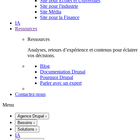
Site pour Écoles et Universités
Site pour l'industrie
Site Média
Site pour la Finance
IA
Ressources
Ressources
Analyses, retours d’expérience et contenus pour éclairer
vos décisions.
Blog
Documentation Drupal
Pourquoi Drupal
Parler avec un expert
Contactez-nous
Menu
Agence Drupal
›
Besoins
›
Solutions
›
IA