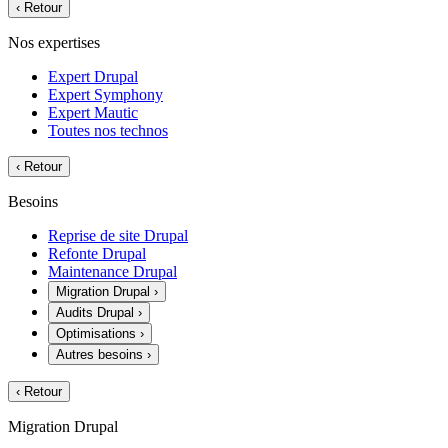
‹
Retour
Nos expertises
Expert Drupal
Expert Symphony
Expert Mautic
Toutes nos technos
‹
Retour
Besoins
Reprise de site Drupal
Refonte Drupal
Maintenance Drupal
Migration Drupal
›
Audits Drupal
›
Optimisations
›
Autres besoins
›
‹
Retour
Migration Drupal