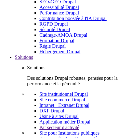
SEO-GEO Drupal
Accessibilité Drupal
Performance Drupal
Contribution boostée à l'IA Drupal
RGPD Drupal
Sécurité Drupal
Cadrage-AMOA Drupal
Formation Drupal
Régie Drupal
Hébergement Drupal
Solutions
Solutions
Des solutions Drupal robustes, pensées pour la
performance et la pérennité.
Site institutionnel Drupal
Site ecommerce Drupal
Intranet - Extranet Drupal
DXP Drupal
Usine à sites Drupal
Application métier Drupal
Par secteur d'activité
Site pour Institutions publiques