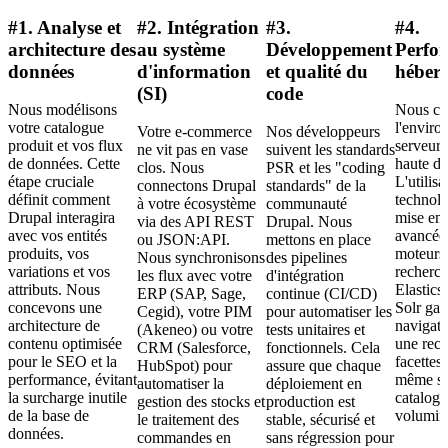
#1. Analyse et
#2. Intégration
#3.
#4.
architecture des
au système
Développement
Perfo
données
d'information
et qualité du
héber
(SI)
code
Nous modélisons
Nous co
votre catalogue
l'envir
Votre e-commerce
Nos développeurs
produit et vos flux
serveur 
ne vit pas en vase
suivent les standards
de données. Cette
haute di
clos. Nous
PSR et les "coding
étape cruciale
L'utilisa
connectons Drupal
standards" de la
définit comment
technolo
à votre écosystème
communauté
Drupal interagira
mise en
via des API REST
Drupal. Nous
avec vos entités
avancées
ou JSON:API.
mettons en place
produits, vos
moteurs
Nous synchronisons
des pipelines
variations et vos
recherc
les flux avec votre
d'intégration
attributs. Nous
Elastics
ERP (SAP, Sage,
continue (CI/CD)
concevons une
Solr gar
Cegid), votre PIM
pour automatiser les
architecture de
navigati
(Akeneo) ou votre
tests unitaires et
contenu optimisée
une rech
CRM (Salesforce,
fonctionnels. Cela
pour le SEO et la
facettes
HubSpot) pour
assure que chaque
performance, évitant
même su
automatiser la
déploiement en
la surcharge inutile
catalogu
gestion des stocks et
production est
de la base de
volumin
le traitement des
stable, sécurisé et
données.
commandes en
sans régression pour