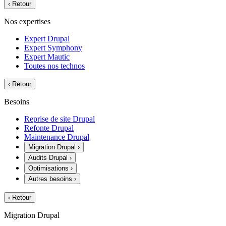
‹
Retour
Nos expertises
Expert Drupal
Expert Symphony
Expert Mautic
Toutes nos technos
‹
Retour
Besoins
Reprise de site Drupal
Refonte Drupal
Maintenance Drupal
Migration Drupal
›
Audits Drupal
›
Optimisations
›
Autres besoins
›
‹
Retour
Migration Drupal