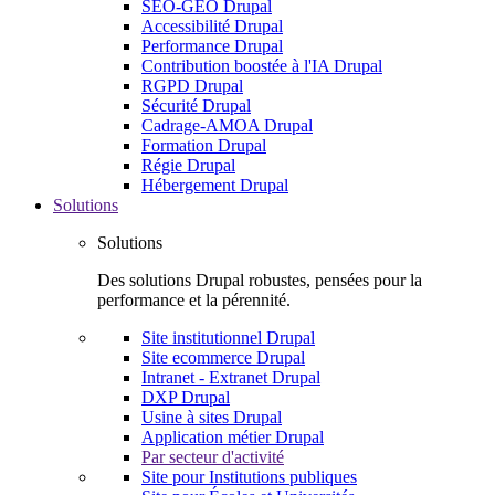
SEO-GEO Drupal
Accessibilité Drupal
Performance Drupal
Contribution boostée à l'IA Drupal
RGPD Drupal
Sécurité Drupal
Cadrage-AMOA Drupal
Formation Drupal
Régie Drupal
Hébergement Drupal
Solutions
Solutions
Des solutions Drupal robustes, pensées pour la
performance et la pérennité.
Site institutionnel Drupal
Site ecommerce Drupal
Intranet - Extranet Drupal
DXP Drupal
Usine à sites Drupal
Application métier Drupal
Par secteur d'activité
Site pour Institutions publiques