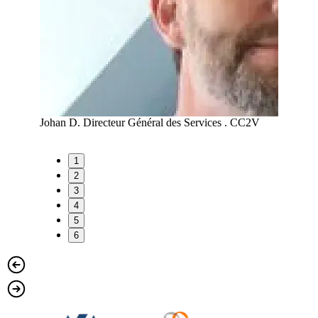
A
Johan D.
Directeur Général des Services . CC2V
Maud R
1
2
3
4
5
6