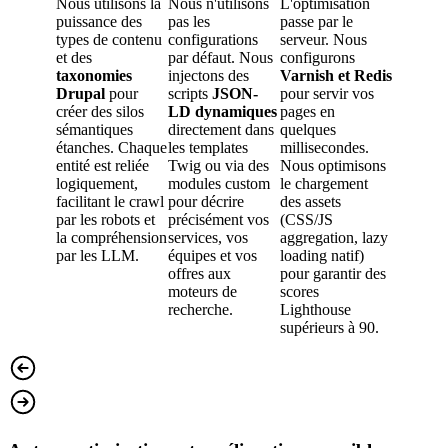
Nous utilisons la
Nous n'utilisons
L'optimisation
conver
puissance des
pas les
passe par le
types de contenu
configurations
serveur. Nous
Nous ad
et des
par défaut. Nous
configurons
les bali
taxonomies
injectons des
Varnish et Redis
et les c
Drupal
pour
scripts
JSON-
pour servir vos
vos cont
créer des silos
LD dynamiques
pages en
pour rép
sémantiques
directement dans
quelques
aux requ
étanches. Chaque
les templates
millisecondes.
langage 
entité est reliée
Twig ou via des
Nous optimisons
Cela pré
logiquement,
modules custom
le chargement
votre site
facilitant le crawl
pour décrire
des assets
réponse 
par les robots et
précisément vos
(CSS/JS
(
positio
la compréhension
services, vos
aggregation, lazy
dans les
par les LLM.
équipes et vos
loading natif)
interface
offres aux
pour garantir des
conversa
moteurs de
scores
et les ass
recherche.
Lighthouse
vocaux.
supérieurs à 90.