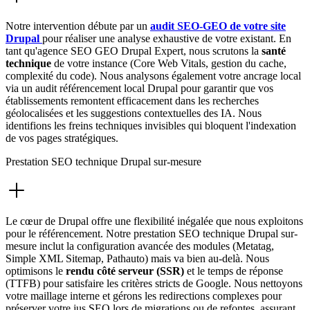
Notre intervention débute par un
audit SEO-GEO de votre site
Drupal
pour réaliser une analyse exhaustive de votre existant. En
tant qu'agence SEO GEO Drupal Expert, nous scrutons la
santé
technique
de votre instance (Core Web Vitals, gestion du cache,
complexité du code). Nous analysons également votre ancrage local
via un audit référencement local Drupal pour garantir que vos
établissements remontent efficacement dans les recherches
géolocalisées et les suggestions contextuelles des IA. Nous
identifions les freins techniques invisibles qui bloquent l'indexation
de vos pages stratégiques.
Prestation SEO technique Drupal sur-mesure
Le cœur de Drupal offre une flexibilité inégalée que nous exploitons
pour le référencement. Notre prestation SEO technique Drupal sur-
mesure inclut la configuration avancée des modules (Metatag,
Simple XML Sitemap, Pathauto) mais va bien au-delà. Nous
optimisons le
rendu côté serveur (SSR)
et le temps de réponse
(TTFB) pour satisfaire les critères stricts de Google. Nous nettoyons
votre maillage interne et gérons les redirections complexes pour
préserver votre jus SEO lors de migrations ou de refontes, assurant