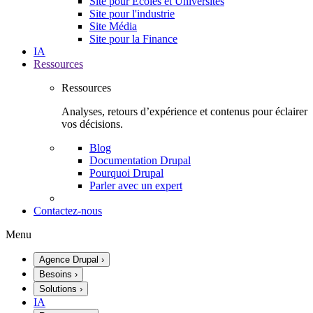
Site pour Écoles et Universités
Site pour l'industrie
Site Média
Site pour la Finance
IA
Ressources
Ressources
Analyses, retours d’expérience et contenus pour éclairer
vos décisions.
Blog
Documentation Drupal
Pourquoi Drupal
Parler avec un expert
Contactez-nous
Menu
Agence Drupal
›
Besoins
›
Solutions
›
IA