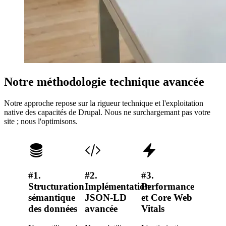
Notre méthodologie technique avancée
Notre approche repose sur la rigueur technique et l'exploitation
native des capacités de Drupal. Nous ne surchargemant pas votre
site ; nous l'optimisons.
#1.
#2.
#3.
#4.
Structuration
Implémentation
Performance
Optimi
sémantique
JSON-LD
et Core Web
pour l
des données
avancée
Vitals
recher
vocale 