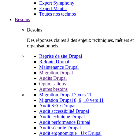
Expert Symphony
Expert Mautic
Toutes nos technos
Besoins
Besoins
Des réponses claires à des enjeux techniques, métiers et
organisationnels.
Reprise de site Drupal
Refonte Drupal
Maintenance Drupal
Migration Drupal
Audits Drupal
Optimisations
Autres besoins
Migration Drupal 7 vers 11
Migration Drupal 8, 9, 10 vers 11
Audit SEO Drupal
Audit accessibilité Drupal
Audit technique Drupal
Audit performance Drupal
Audit sécurité Drupal
Audit ergonomique - Ux Drupal