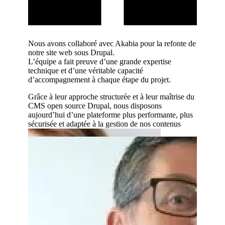
r écoute,
Nous avons collaboré avec Akabia pour la refonte de
Nous tra
 leur
notre site web sous Drupal.
l’agence
L’équipe a fait preuve d’une grande expertise
expertise
technique et d’une véritable capacité
sur des p
d’accompagnement à chaque étape du projet.
Leur acc
 site web
développ
Grâce à leur approche structurée et à leur maîtrise du
des perf
CMS open source Drupal, nous disposons
née avec
aujourd’hui d’une plateforme plus performante, plus
L’équipe 
tale.
sécurisée et adaptée à la gestion de nos contenus
proposit