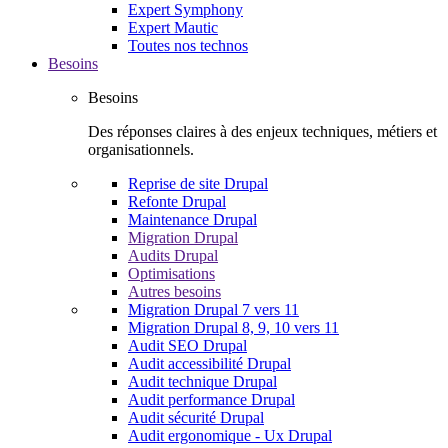
Expert Symphony
Expert Mautic
Toutes nos technos
Besoins
Besoins
Des réponses claires à des enjeux techniques, métiers et
organisationnels.
Reprise de site Drupal
Refonte Drupal
Maintenance Drupal
Migration Drupal
Audits Drupal
Optimisations
Autres besoins
Migration Drupal 7 vers 11
Migration Drupal 8, 9, 10 vers 11
Audit SEO Drupal
Audit accessibilité Drupal
Audit technique Drupal
Audit performance Drupal
Audit sécurité Drupal
Audit ergonomique - Ux Drupal