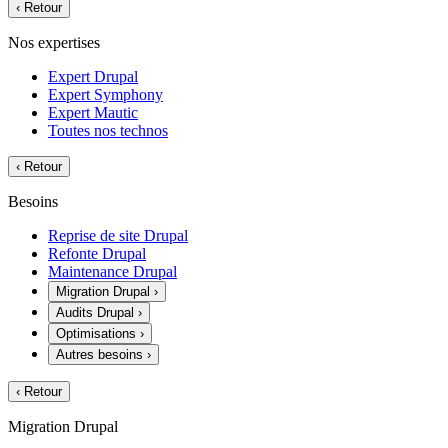
‹
Retour
Nos expertises
Expert Drupal
Expert Symphony
Expert Mautic
Toutes nos technos
‹
Retour
Besoins
Reprise de site Drupal
Refonte Drupal
Maintenance Drupal
Migration Drupal
›
Audits Drupal
›
Optimisations
›
Autres besoins
›
‹
Retour
Migration Drupal