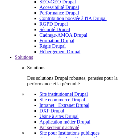
SEO-GEO Drupal
Accessibilité Drupal
Performance Drupal
Contribution boostée à l'IA Drupal
RGPD Drupal
Sécurité Drupal
Cadrage-AMOA Drupal
Formation Drupal
Régie Drupal
Hébergement Drupal
Solutions
Solutions
Des solutions Drupal robustes, pensées pour la
performance et la pérennité.
Site institutionnel Drupal
Site ecommerce Drupal
Intranet - Extranet Drupal
DXP Drupal
Usine à sites Drupal
Application métier Drupal
Par secteur d'activité
Site pour Institutions publiques