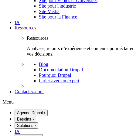
Site pour Écoles et Universités
Site pour l'industrie
Site Média
Site pour la Finance
IA
Ressources
Ressources
Analyses, retours d’expérience et contenus pour éclairer
vos décisions.
Blog
Documentation Drupal
Pourquoi Drupal
Parler avec un expert
Contactez-nous
Menu
Agence Drupal
›
Besoins
›
Solutions
›
IA