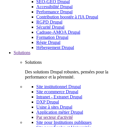
SEO-GEO Drupal
Accessibilité Drupal
Performance Drupal
Contribution boostée à l'IA Drupal
RGPD Drupal
Sécurité Drupal
Cadrage-AMOA Drupal
Formation Drupal
Régie Drupal
Hébergement Drupal
Solutions
Solutions
Des solutions Drupal robustes, pensées pour la
performance et la pérennité.
Site institutionnel Drupal
Site ecommerce Drupal
Intranet - Extranet Drupal
DXP Drupal
Usine à sites Drupal
Application métier Drupal
Par secteur d'activité
Site pour Institutions publiques