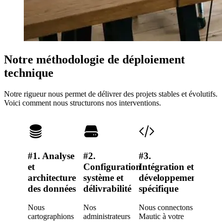
Notre méthodologie de déploiement
technique
Notre rigueur nous permet de délivrer des projets stables et évolutifs.
Voici comment nous structurons nos interventions.
#1. Analyse
#2.
#3.
#4. Re
et
Configuration
Intégration et
et tran
architecture
système et
développement
de
des données
délivrabilité
spécifique
compét
Nous
Nos
Nous connectons
Nous ne
cartographions
administrateurs
Mautic à votre
livrons 