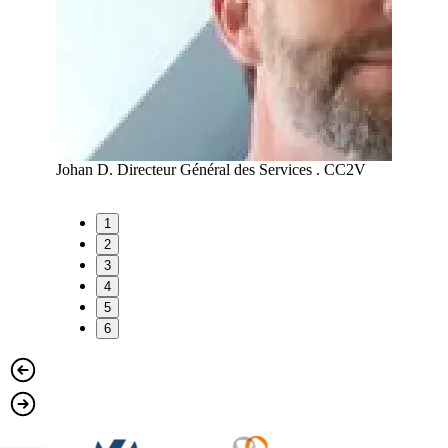
A
Johan D.
Directeur Général des Services . CC2V
Maud R
1
2
3
4
5
6