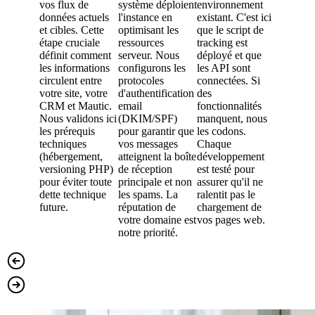
vos flux de
système déploient
environnement
outil vi
données actuels
l'instance en
existant. C'est ici
procédon
et cibles. Cette
optimisant les
que le script de
tests de 
étape cruciale
ressources
tracking est
à la véri
définit comment
serveur. Nous
déployé et que
des scén
les informations
configurons les
les API sont
campagne
circulent entre
protocoles
connectées. Si
nous for
votre site, votre
d'authentification
des
équipes
CRM et Mautic.
email
fonctionnalités
techniqu
Nous validons ici
(DKIM/SPF)
manquent, nous
marketin
les prérequis
pour garantir que
les codons.
qu'elles 
techniques
vos messages
Chaque
autonome
(hébergement,
atteignent la boîte
développement
l'adminis
versioning PHP)
de réception
est testé pour
quotidien
pour éviter toute
principale et non
assurer qu'il ne
création
dette technique
les spams. La
ralentit pas le
campagn
future.
réputation de
chargement de
votre domaine est
vos pages web.
notre priorité.