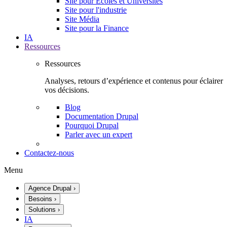
Site pour Écoles et Universités
Site pour l'industrie
Site Média
Site pour la Finance
IA
Ressources
Ressources
Analyses, retours d’expérience et contenus pour éclairer
vos décisions.
Blog
Documentation Drupal
Pourquoi Drupal
Parler avec un expert
Contactez-nous
Menu
Agence Drupal
›
Besoins
›
Solutions
›
IA