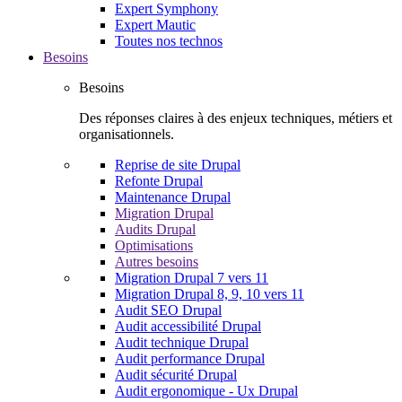
Expert Symphony
Expert Mautic
Toutes nos technos
Besoins
Besoins
Des réponses claires à des enjeux techniques, métiers et
organisationnels.
Reprise de site Drupal
Refonte Drupal
Maintenance Drupal
Migration Drupal
Audits Drupal
Optimisations
Autres besoins
Migration Drupal 7 vers 11
Migration Drupal 8, 9, 10 vers 11
Audit SEO Drupal
Audit accessibilité Drupal
Audit technique Drupal
Audit performance Drupal
Audit sécurité Drupal
Audit ergonomique - Ux Drupal