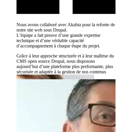
r écoute,
Nous avons collaboré avec Akabia pour la refonte de
Nous tra
 leur
notre site web sous Drupal.
l’agence
L’équipe a fait preuve d’une grande expertise
expertise
technique et d’une véritable capacité
sur des p
d’accompagnement à chaque étape du projet.
Leur acc
 site web
développ
Grâce à leur approche structurée et à leur maîtrise du
des perf
CMS open source Drupal, nous disposons
née avec
aujourd’hui d’une plateforme plus performante, plus
L’équipe 
tale.
sécurisée et adaptée à la gestion de nos contenus
proposit