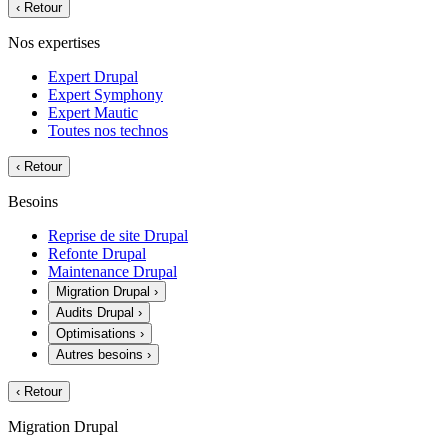
‹
Retour
Nos expertises
Expert Drupal
Expert Symphony
Expert Mautic
Toutes nos technos
‹
Retour
Besoins
Reprise de site Drupal
Refonte Drupal
Maintenance Drupal
Migration Drupal
›
Audits Drupal
›
Optimisations
›
Autres besoins
›
‹
Retour
Migration Drupal