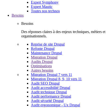
Expert Symphony
Expert Mautic
Toutes nos technos
Besoins
Besoins
Des réponses claires à des enjeux techniques, métiers et
organisationnels.
Reprise de site Drupal
Refonte Drupal
Maintenance Drupal
Migration Drupal
Audits Drupal
Optimisations
Autres besoins
Migration Drupal 7 vers 11
Migration Drupal 8, 9, 10 vers 11
Audit SEO Drupal
Audit accessibilité Drupal
Audit technique Drupal
Audit performance Drupal
Audit sécurité Drupal
Audit ergonomique - Ux Drupal