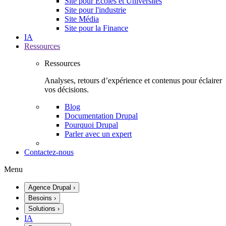
Site pour Écoles et Universités
Site pour l'industrie
Site Média
Site pour la Finance
IA
Ressources
Ressources
Analyses, retours d’expérience et contenus pour éclairer
vos décisions.
Blog
Documentation Drupal
Pourquoi Drupal
Parler avec un expert
Contactez-nous
Menu
Agence Drupal
›
Besoins
›
Solutions
›
IA