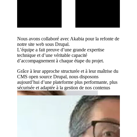
r écoute,
Nous avons collaboré avec Akabia pour la refonte de
Nous tra
 leur
notre site web sous Drupal.
l’agence
L’équipe a fait preuve d’une grande expertise
expertise
technique et d’une véritable capacité
sur des p
d’accompagnement à chaque étape du projet.
Leur acc
 site web
développ
Grâce à leur approche structurée et à leur maîtrise du
des perf
CMS open source Drupal, nous disposons
née avec
aujourd’hui d’une plateforme plus performante, plus
L’équipe 
tale.
sécurisée et adaptée à la gestion de nos contenus
proposit