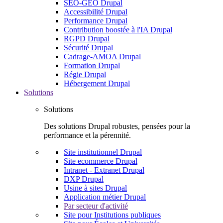
SEO-GEO Drupal
Accessibilité Drupal
Performance Drupal
Contribution boostée à l'IA Drupal
RGPD Drupal
Sécurité Drupal
Cadrage-AMOA Drupal
Formation Drupal
Régie Drupal
Hébergement Drupal
Solutions
Solutions
Des solutions Drupal robustes, pensées pour la
performance et la pérennité.
Site institutionnel Drupal
Site ecommerce Drupal
Intranet - Extranet Drupal
DXP Drupal
Usine à sites Drupal
Application métier Drupal
Par secteur d'activité
Site pour Institutions publiques