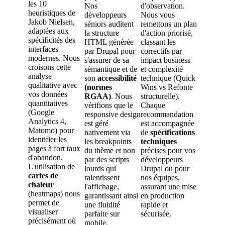
les 10
Nos
d'observation.
heuristiques de
développeurs
Nous vous
Jakob Nielsen,
séniors auditent
remettons un plan
adaptées aux
la structure
d'action priorisé,
spécificités des
HTML générée
classant les
interfaces
par Drupal pour
correctifs par
modernes. Nous
s'assurer de sa
impact business
croisons cette
sémantique et de
et complexité
analyse
son
accessibilité
technique (Quick
qualitative avec
(normes
Wins vs Refonte
vos données
RGAA)
. Nous
structurelle).
quantitatives
vérifions que le
Chaque
(Google
responsive design
recommandation
Analytics 4,
est géré
est accompagnée
Matomo) pour
nativement via
de
spécifications
identifier les
les breakpoints
techniques
pages à fort taux
du thème et non
précises pour vos
d'abandon.
par des scripts
développeurs
L'utilisation de
lourds qui
Drupal ou pour
cartes de
ralentissent
nos équipes,
chaleur
l'affichage,
assurant une mise
(heatmaps) nous
garantissant ainsi
en production
permet de
une fluidité
rapide et
visualiser
parfaite sur
sécurisée.
précisément où
mobile.