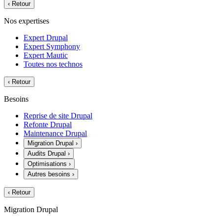
‹
Retour
Nos expertises
Expert Drupal
Expert Symphony
Expert Mautic
Toutes nos technos
‹
Retour
Besoins
Reprise de site Drupal
Refonte Drupal
Maintenance Drupal
Migration Drupal
›
Audits Drupal
›
Optimisations
›
Autres besoins
›
‹
Retour
Migration Drupal