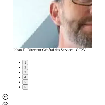
A
Johan D.
Directeur Général des Services . CC2V
Maud R
1
2
3
4
5
6