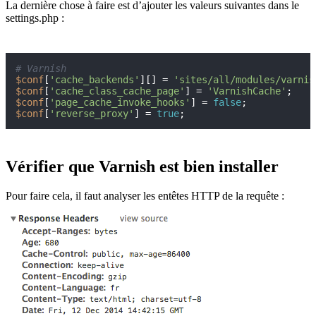
La dernière chose à faire est d’ajouter les valeurs suivantes dans le
settings.php :
# Varnish
$conf
[
'cache_backends'
][] = 
'sites/all/modules/varnis
$conf
[
'cache_class_cache_page'
] = 
'VarnishCache'
$conf
[
'page_cache_invoke_hooks'
] = 
false
$conf
[
'reverse_proxy'
] = 
true
;
Vérifier que Varnish est bien installer
Pour faire cela, il faut analyser les entêtes HTTP de la requête :