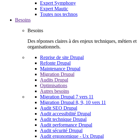
Expert Symphony
Expert Mautic
Toutes nos technos
Besoins
Besoins
Des réponses claires à des enjeux techniques, métiers et
organisationnels.
Reprise de site Drupal
Refonte Drupal
Maintenance Drupal
Migration Drupal
Audits Drupal
Optimisations
Autres besoins
Migration Drupal 7 vers 11
Migration Drupal 8, 9, 10 vers 11
Audit SEO Drupal
Audit accessibilité Drupal
Audit technique Drupal
Audit performance Drupal
Audit sécurité Drupal
Audit ergonomique - Ux Drupal