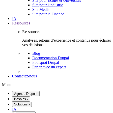
Site pour Écoles et Universités
Site pour l'industrie
Site Média
Site pour la Finance
IA
Ressources
Ressources
Analyses, retours d’expérience et contenus pour éclairer
vos décisions.
Blog
Documentation Drupal
Pourquoi Drupal
Parler avec un expert
Contactez-nous
Menu
Agence Drupal
›
Besoins
›
Solutions
›
IA