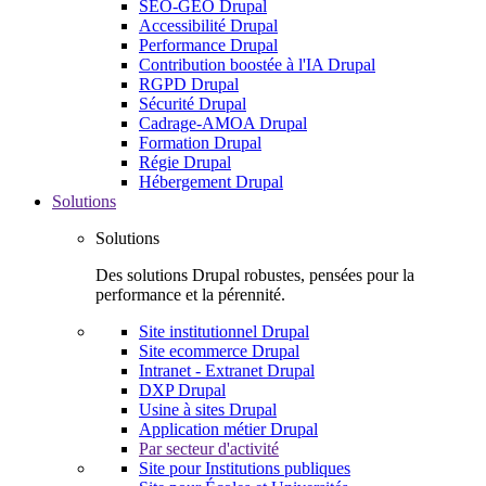
SEO-GEO Drupal
Accessibilité Drupal
Performance Drupal
Contribution boostée à l'IA Drupal
RGPD Drupal
Sécurité Drupal
Cadrage-AMOA Drupal
Formation Drupal
Régie Drupal
Hébergement Drupal
Solutions
Solutions
Des solutions Drupal robustes, pensées pour la
performance et la pérennité.
Site institutionnel Drupal
Site ecommerce Drupal
Intranet - Extranet Drupal
DXP Drupal
Usine à sites Drupal
Application métier Drupal
Par secteur d'activité
Site pour Institutions publiques