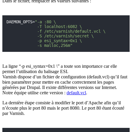
Dans le fichier, remplacer les valeurs suivantes :
DAEMON_OPTS=
"-a :80 \

             -T localhost:6082 \

             -f /etc/varnish/default.vcl \

             -S /etc/varnish/secret \

             -p esi_syntax=0x1 \

             -s malloc,256m"
La ligne “-p esi_syntax=0x1 \” a toute son importance car elle
permet l’utilisation du balisage ESI.
Varnish dispose d’un fichier de configuration (default.vcl) qu’il faut
bien paramétrer pour mettre en cache correctement les pages
générées par Drupal. Il existe différentes versions sur Internet.
Notre équipe utilise cette version :
default.vcl
.
La dernière étape consiste à modifier le port d’Apache afin qu’il
n’écoute plus le port 80 mais le port 8080. Le port 80 étant écouté
par Varnish.