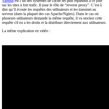
Varnish
est l’un des systèmes de cache les plus répandus à ce jour
sur les sites à fort trafic. Il joue le rôle de “reverse proxy”. C’est à
dire qu’il écoute les requêtes des utilisateurs et les transmet au
serveur (dans la plupart des cas Apache/Nginx). Dans le cas où
plusieurs utilisateurs demande la même requête, il va stocker cette
requête s'il en a les droits et la distribuer directement aux utilisateurs.
La même explication en vidéo :