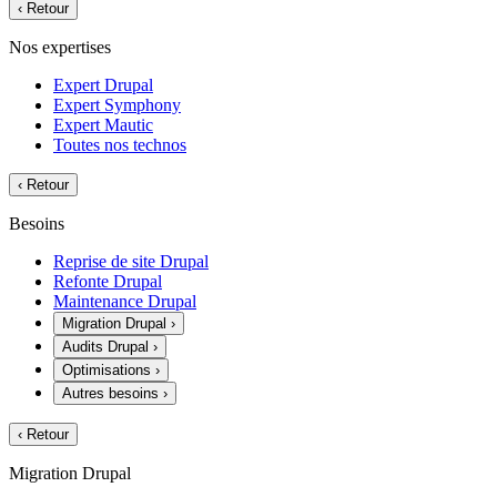
‹
Retour
Nos expertises
Expert Drupal
Expert Symphony
Expert Mautic
Toutes nos technos
‹
Retour
Besoins
Reprise de site Drupal
Refonte Drupal
Maintenance Drupal
Migration Drupal
›
Audits Drupal
›
Optimisations
›
Autres besoins
›
‹
Retour
Migration Drupal