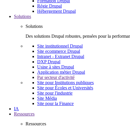
Formation Drupal
Régie Drupal
Hébergement Drupal
Solutions
Solutions
Des solutions Drupal robustes, pensées pour la performanc
Site institutionnel Drupal
Site ecommerce Drupal
Intranet - Extranet Drupal
DXP Drupal
Usine à sites Drupal
Application métier Drupal
Par secteur d'activité
Site pour Institutions publiques
Site pour Écoles et Universités
Site pour l'industrie
Site Média
Site pour la Finance
IA
Ressources
Ressources