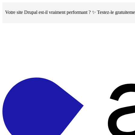
Skip
to
Votre site Drupal est-il vraiment performant ? ✨ Testez-le gratuite
main
content