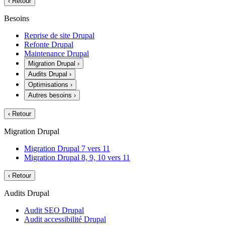
‹
Retour
Besoins
Reprise de site Drupal
Refonte Drupal
Maintenance Drupal
Migration Drupal
›
Audits Drupal
›
Optimisations
›
Autres besoins
›
‹
Retour
Migration Drupal
Migration Drupal 7 vers 11
Migration Drupal 8, 9, 10 vers 11
‹
Retour
Audits Drupal
Audit SEO Drupal
Audit accessibilité Drupal