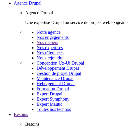
Agence Drupal
Agence Drupal
Une expertise Drupal au service de projets web exigeants
Notre agence
Nos engagements
Nos métiers
Nos expertises
Nos références
Nous rejoindre
Conception Ux-Ui Drupal
Développement Drupal
Gestion de projet Drupal
Maintenance Drupal
Hébergement Drupal
Formation Drupal
Expert Drupal
Expert Symphony
Expert Mautic
Toutes nos technos
Besoins
Besoins