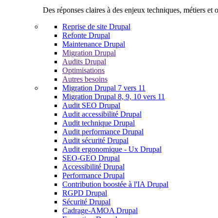
Des réponses claires à des enjeux techniques, métiers et o
Reprise de site Drupal
Refonte Drupal
Maintenance Drupal
Migration Drupal
Audits Drupal
Optimisations
Autres besoins
Migration Drupal 7 vers 11
Migration Drupal 8, 9, 10 vers 11
Audit SEO Drupal
Audit accessibilité Drupal
Audit technique Drupal
Audit performance Drupal
Audit sécurité Drupal
Audit ergonomique - Ux Drupal
SEO-GEO Drupal
Accessibilité Drupal
Performance Drupal
Contribution boostée à l'IA Drupal
RGPD Drupal
Sécurité Drupal
Cadrage-AMOA Drupal