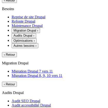
‹
Retour
Besoins
Reprise de site Drupal
Refonte Drupal
Maintenance Drupal
Migration Drupal
›
Audits Drupal
›
Optimisations
›
Autres besoins
›
‹
Retour
Migration Drupal
Migration Drupal 7 vers 11
Migration Drupal 8, 9, 10 vers 11
‹
Retour
Audits Drupal
Audit SEO Drupal
Audit accessibilité Drupal