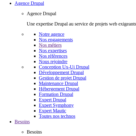
Agence Drupal
Agence Drupal
Une expertise Drupal au service de projets web exigeants
Notre agence
Nos engagements
Nos métiers
Nos expertises
Nos références
Nous rejoindre
Conception Ux-Ui Drupal
Développement Drupal
Gestion de projet Drupal
Maintenance Drupal
Hébergement Drupal
Formation Drupal
Expert Drupal
Expert Symphony
Expert Mautic
Toutes nos technos
Besoins
Besoins