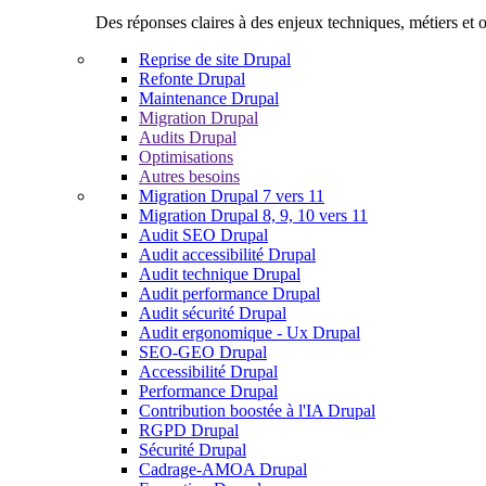
Des réponses claires à des enjeux techniques, métiers et o
Reprise de site Drupal
Refonte Drupal
Maintenance Drupal
Migration Drupal
Audits Drupal
Optimisations
Autres besoins
Migration Drupal 7 vers 11
Migration Drupal 8, 9, 10 vers 11
Audit SEO Drupal
Audit accessibilité Drupal
Audit technique Drupal
Audit performance Drupal
Audit sécurité Drupal
Audit ergonomique - Ux Drupal
SEO-GEO Drupal
Accessibilité Drupal
Performance Drupal
Contribution boostée à l'IA Drupal
RGPD Drupal
Sécurité Drupal
Cadrage-AMOA Drupal