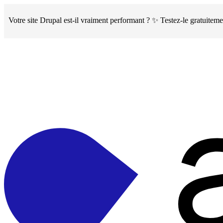
Skip
to
Votre site Drupal est-il vraiment performant ? ✨ Testez-le gratuite
main
content