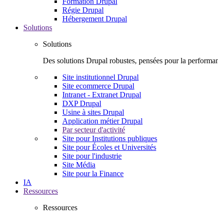
Formation Drupal
Régie Drupal
Hébergement Drupal
Solutions
Solutions
Des solutions Drupal robustes, pensées pour la performanc
Site institutionnel Drupal
Site ecommerce Drupal
Intranet - Extranet Drupal
DXP Drupal
Usine à sites Drupal
Application métier Drupal
Par secteur d'activité
Site pour Institutions publiques
Site pour Écoles et Universités
Site pour l'industrie
Site Média
Site pour la Finance
IA
Ressources
Ressources