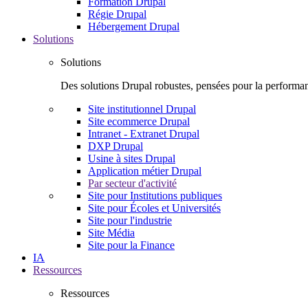
Formation Drupal
Régie Drupal
Hébergement Drupal
Solutions
Solutions
Des solutions Drupal robustes, pensées pour la performanc
Site institutionnel Drupal
Site ecommerce Drupal
Intranet - Extranet Drupal
DXP Drupal
Usine à sites Drupal
Application métier Drupal
Par secteur d'activité
Site pour Institutions publiques
Site pour Écoles et Universités
Site pour l'industrie
Site Média
Site pour la Finance
IA
Ressources
Ressources