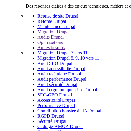
Des réponses claires à des enjeux techniques, métiers et o
Reprise de site Drupal
Refonte Drupal
Maintenance Drupal
Migration Drupal
Audits Drupal
Optimisations
Autres besoins
Migration Drupal 7 vers 11
Migration Drupal 8, 9, 10 vers 11
Audit SEO Drupal
Audit accessibilité Drupal
Audit technique Drupal
Audit performance Drupal
Audit sécurité Drupal
Audit ergonomique - Ux Drupal
SEO-GEO Drupal
Accessibilité Drupal
Performance Drupal
Contribution boostée à l'IA Drupal
RGPD Drupal
Sécurité Drupal
Cadrage-AMOA Drupal