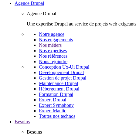
Agence Drupal
Agence Drupal
Une expertise Drupal au service de projets web exigeants
Notre agence
Nos engagements
Nos métiers
Nos expertises
Nos références
Nous rejoindre
Conception Ux-Ui Drupal
Développement Drupal
Gestion de projet Drupal
Maintenance Drupal
Hébergement Drupal
Formation Drupal
Expert Drupal
Expert Symphony
Expert Mautic
Toutes nos technos
Besoins
Besoins