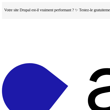
Skip
to
Votre site Drupal est-il vraiment performant ? ✨ Testez-le gratuite
main
content