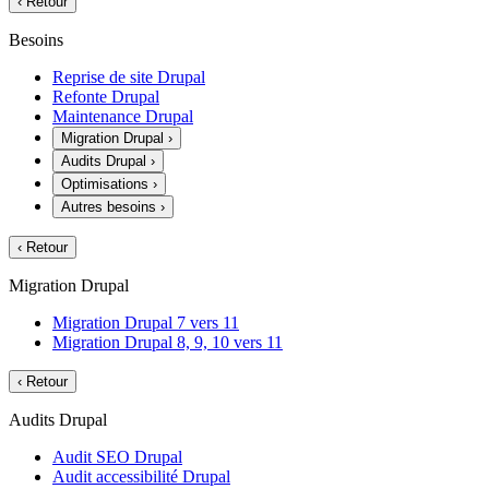
‹
Retour
Besoins
Reprise de site Drupal
Refonte Drupal
Maintenance Drupal
Migration Drupal
›
Audits Drupal
›
Optimisations
›
Autres besoins
›
‹
Retour
Migration Drupal
Migration Drupal 7 vers 11
Migration Drupal 8, 9, 10 vers 11
‹
Retour
Audits Drupal
Audit SEO Drupal
Audit accessibilité Drupal