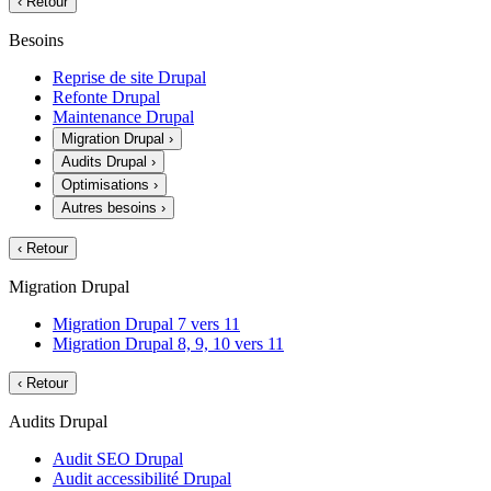
‹
Retour
Besoins
Reprise de site Drupal
Refonte Drupal
Maintenance Drupal
Migration Drupal
›
Audits Drupal
›
Optimisations
›
Autres besoins
›
‹
Retour
Migration Drupal
Migration Drupal 7 vers 11
Migration Drupal 8, 9, 10 vers 11
‹
Retour
Audits Drupal
Audit SEO Drupal
Audit accessibilité Drupal