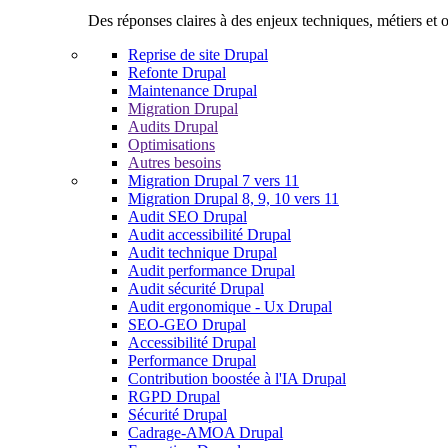
Des réponses claires à des enjeux techniques, métiers et o
Reprise de site Drupal
Refonte Drupal
Maintenance Drupal
Migration Drupal
Audits Drupal
Optimisations
Autres besoins
Migration Drupal 7 vers 11
Migration Drupal 8, 9, 10 vers 11
Audit SEO Drupal
Audit accessibilité Drupal
Audit technique Drupal
Audit performance Drupal
Audit sécurité Drupal
Audit ergonomique - Ux Drupal
SEO-GEO Drupal
Accessibilité Drupal
Performance Drupal
Contribution boostée à l'IA Drupal
RGPD Drupal
Sécurité Drupal
Cadrage-AMOA Drupal