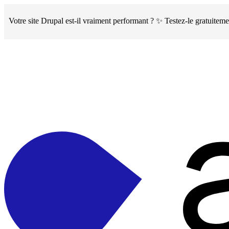
Skip
to
Votre site Drupal est-il vraiment performant ? ✨ Testez-le gratuite
main
content