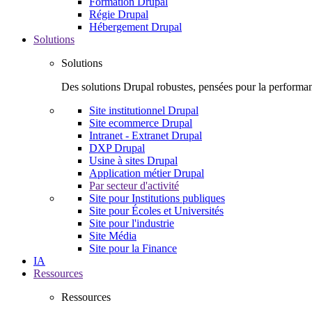
Formation Drupal
Régie Drupal
Hébergement Drupal
Solutions
Solutions
Des solutions Drupal robustes, pensées pour la performanc
Site institutionnel Drupal
Site ecommerce Drupal
Intranet - Extranet Drupal
DXP Drupal
Usine à sites Drupal
Application métier Drupal
Par secteur d'activité
Site pour Institutions publiques
Site pour Écoles et Universités
Site pour l'industrie
Site Média
Site pour la Finance
IA
Ressources
Ressources