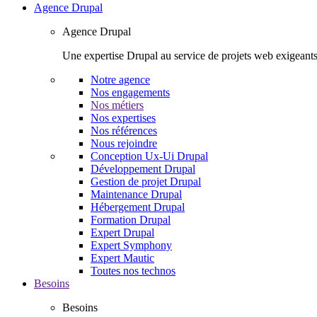
Agence Drupal
Agence Drupal
Une expertise Drupal au service de projets web exigeants
Notre agence
Nos engagements
Nos métiers
Nos expertises
Nos références
Nous rejoindre
Conception Ux-Ui Drupal
Développement Drupal
Gestion de projet Drupal
Maintenance Drupal
Hébergement Drupal
Formation Drupal
Expert Drupal
Expert Symphony
Expert Mautic
Toutes nos technos
Besoins
Besoins