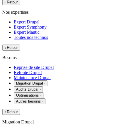
‹
Retour
Nos expertises
Expert Drupal
Expert Symphony
Expert Mautic
Toutes nos technos
‹
Retour
Besoins
Reprise de site Drupal
Refonte Drupal
Maintenance Drupal
Migration Drupal
›
Audits Drupal
›
Optimisations
›
Autres besoins
›
‹
Retour
Migration Drupal