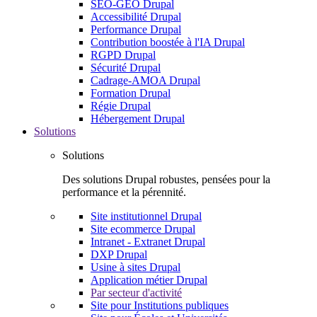
SEO-GEO Drupal
Accessibilité Drupal
Performance Drupal
Contribution boostée à l'IA Drupal
RGPD Drupal
Sécurité Drupal
Cadrage-AMOA Drupal
Formation Drupal
Régie Drupal
Hébergement Drupal
Solutions
Solutions
Des solutions Drupal robustes, pensées pour la
performance et la pérennité.
Site institutionnel Drupal
Site ecommerce Drupal
Intranet - Extranet Drupal
DXP Drupal
Usine à sites Drupal
Application métier Drupal
Par secteur d'activité
Site pour Institutions publiques