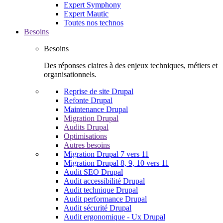
Expert Symphony
Expert Mautic
Toutes nos technos
Besoins
Besoins
Des réponses claires à des enjeux techniques, métiers et
organisationnels.
Reprise de site Drupal
Refonte Drupal
Maintenance Drupal
Migration Drupal
Audits Drupal
Optimisations
Autres besoins
Migration Drupal 7 vers 11
Migration Drupal 8, 9, 10 vers 11
Audit SEO Drupal
Audit accessibilité Drupal
Audit technique Drupal
Audit performance Drupal
Audit sécurité Drupal
Audit ergonomique - Ux Drupal