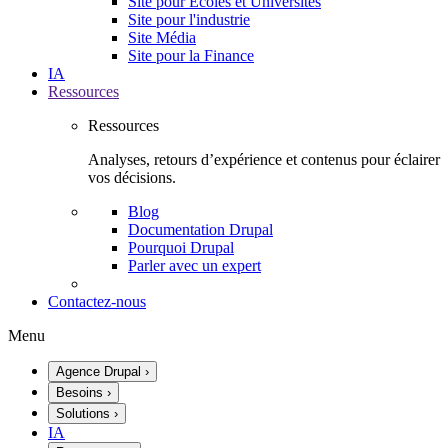
Site pour Écoles et Universités
Site pour l'industrie
Site Média
Site pour la Finance
IA
Ressources
Ressources
Analyses, retours d’expérience et contenus pour éclairer
vos décisions.
Blog
Documentation Drupal
Pourquoi Drupal
Parler avec un expert
Contactez-nous
Menu
Agence Drupal
›
Besoins
›
Solutions
›
IA