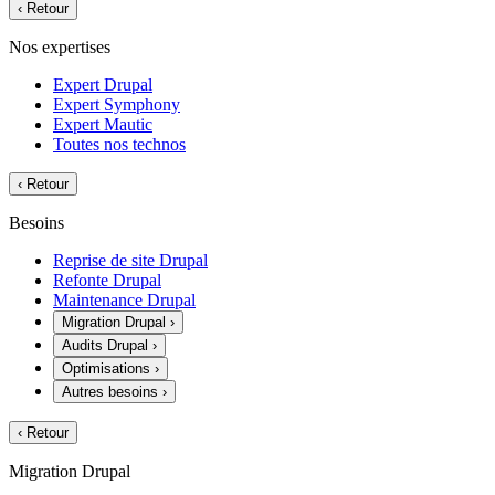
‹
Retour
Nos expertises
Expert Drupal
Expert Symphony
Expert Mautic
Toutes nos technos
‹
Retour
Besoins
Reprise de site Drupal
Refonte Drupal
Maintenance Drupal
Migration Drupal
›
Audits Drupal
›
Optimisations
›
Autres besoins
›
‹
Retour
Migration Drupal