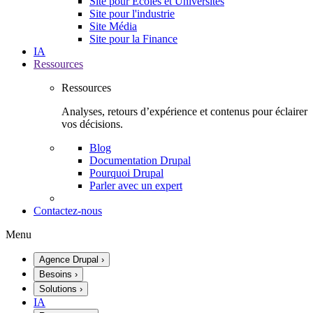
Site pour Écoles et Universités
Site pour l'industrie
Site Média
Site pour la Finance
IA
Ressources
Ressources
Analyses, retours d’expérience et contenus pour éclairer
vos décisions.
Blog
Documentation Drupal
Pourquoi Drupal
Parler avec un expert
Contactez-nous
Menu
Agence Drupal
›
Besoins
›
Solutions
›
IA