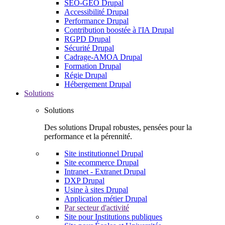
SEO-GEO Drupal
Accessibilité Drupal
Performance Drupal
Contribution boostée à l'IA Drupal
RGPD Drupal
Sécurité Drupal
Cadrage-AMOA Drupal
Formation Drupal
Régie Drupal
Hébergement Drupal
Solutions
Solutions
Des solutions Drupal robustes, pensées pour la
performance et la pérennité.
Site institutionnel Drupal
Site ecommerce Drupal
Intranet - Extranet Drupal
DXP Drupal
Usine à sites Drupal
Application métier Drupal
Par secteur d'activité
Site pour Institutions publiques