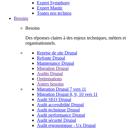
Expert Symphony
Expert Mautic
Toutes nos technos
Besoins
Besoins
Des réponses claires à des enjeux techniques, métiers et
organisationnels.
Reprise de site Drupal
Refonte Drupal
Maintenance Drupal
Migration Drupal
Audits Drupal
Optimisations
Autres besoins
Migration Drupal 7 vers 11
Migration Drupal 8, 9, 10 vers 11
Audit SEO Drupal
Audit accessibilité Drupal
Audit technique Drupal
Audit performance Drupal
Audit sécurité Drupal
Audit ergonomique - Ux Drupal